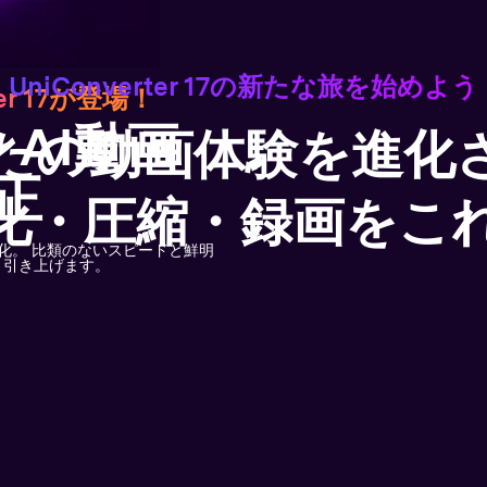
UniConverter 17の新たな旅を始めよう
ter 17が登場！
AI動画
なたの動画体験を進化
正
化・圧縮・録画をこ
強化。 比類のないスピードと鮮明
と引き上げます。