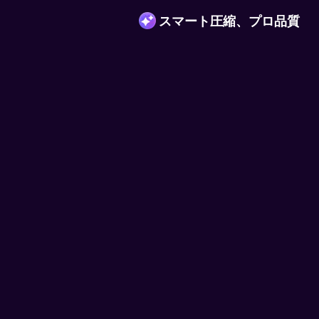
UniConverter 動画
スマート圧縮、プロ品質
AIが映像のクオリティを進化さ
アップスケールし、顔やアニメ
つ質感を損なわず、フレームレー
せます。