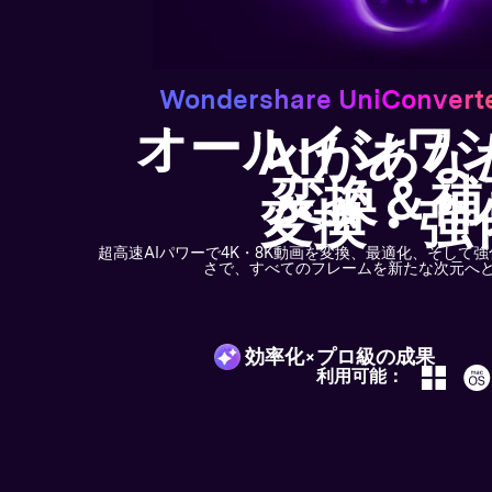
Wondershare UniConver
オールインワン
AIがあ
変換＆補
変換・強
超高速AIパワーで4K・8K動画を変換、最適化、そして
さで、すべてのフレームを新たな次元へ
効率化×プロ級の成果
利用可能：