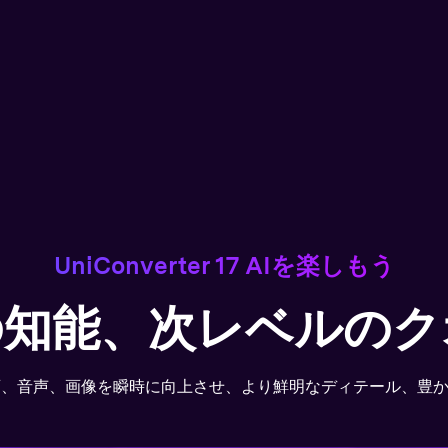
圧縮
UniConverte
画ごとに最適な圧縮モー
AIが録画を進化させる
ちながら、最大90％の
やソフトウェア、オンラ
ング動画を自動でキャプチ
320kbpsの高音質で保
UniConverter 17 AIを楽しもう
見る
の知能、次レベルのク
画、音声、画像を瞬時に向上させ、より鮮明なディテール、豊