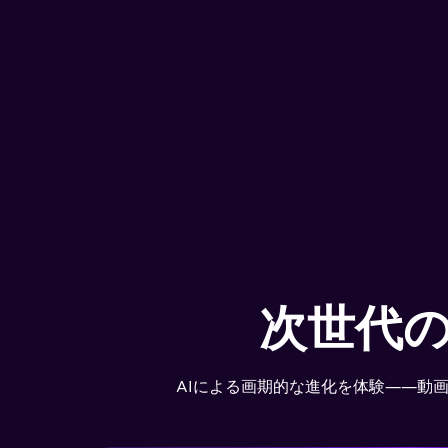
UniConverter 動画
AIが圧縮を進化させる——動
ドを自動選択。 驚きの画質を保
ストレージを節約します。
もっと
次世代
AIによる画期的な進化を体験——動