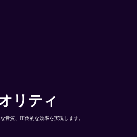
r 動画録画
——選択したアプリウィンドウ
イン会議、講座、ストリーミ
ャし、最大4K・120FPS・
存します。
もっと見る
オリティ
かな音質、圧倒的な効率を実現します。