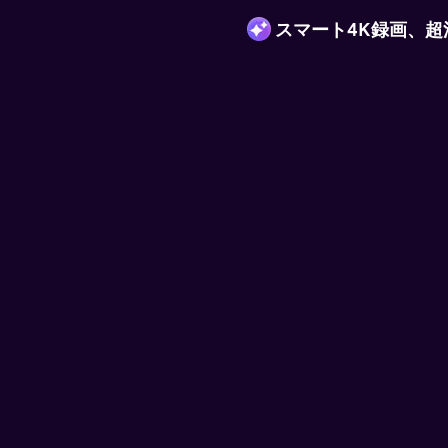
補正
スマート4K録画、超
せる——映像を驚きの4K/8Kに
も
を鮮明に補正。ノイズを抑えつ
トを最大240FPSまで向上さ