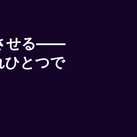
させる――
れひとつで