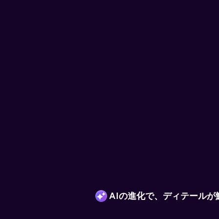
UniConverter 
AIの進化で、ディテールが
AIが変換を進化させる——あ
式を即座におすすめ。
4K・8K・HDRから大規模な一括