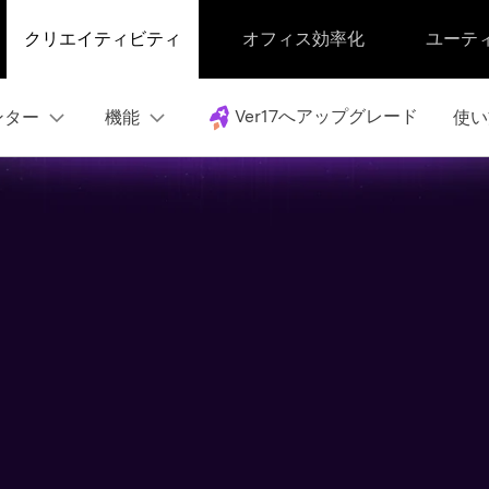
クリエイティビティ
オフィス効率化
ユーテ
Ver17へアップグレード
ンター
機能
使い
ートセンター
動画・音声処理
操作ガイド
動作環境
UniConverter
UniConverter Windows版
動画・音声変換
Windowsユーザー向け
UniConverter Mac版
プレーヤー
Macユーザー向け
動画・音声圧縮
録画・録音
動画・音声結合
DVD・CD作成