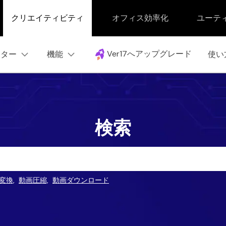
クリエイティビティ
オフィス効率化
ユーテ
Ver17へアップグレード
ンター
機能
使い
ートセンター
動画・音声処理
操作ガイド
動作環境
UniConverter
UniConverter Windows版
動画・音声変換
検索
Windowsユーザー向け
UniConverter Mac版
プレーヤー
Macユーザー向け
動画・音声圧縮
録画・録音
変換,
動画圧縮,
動画ダウンロード
動画・音声結合
DVD・CD作成